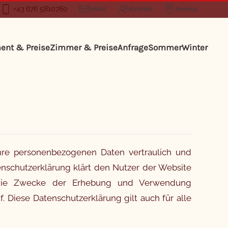
+43 676 5810780
eMail
Kontakt
Anreise
ent & Preise
Zimmer & Preise
Anfrage
Sommer
Winter
Ihre personenbezogenen Daten vertraulich und
enschutzerklärung klärt den Nutzer der Website
d die Zwecke der Erhebung und Verwendung
 Diese Datenschutzerklärung gilt auch für alle