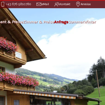
+43 676 5810780
eMail
Kontakt
Anreise
ent & Preise
Zimmer & Preise
Anfrage
Sommer
Winter